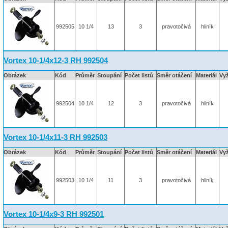
992505
10 1/4
13
3
pravotočivá
hliník
Vortex 10-1/4x12-3 RH 992504
Obrázek
Kód
Průměr
Stoupání
Počet listů
Směr otáčení
Materiál
Vy
992504
10 1/4
12
3
pravotočivá
hliník
Vortex 10-1/4x11-3 RH 992503
Obrázek
Kód
Průměr
Stoupání
Počet listů
Směr otáčení
Materiál
Vy
992503
10 1/4
11
3
pravotočivá
hliník
Vortex 10-1/4x9-3 RH 992501