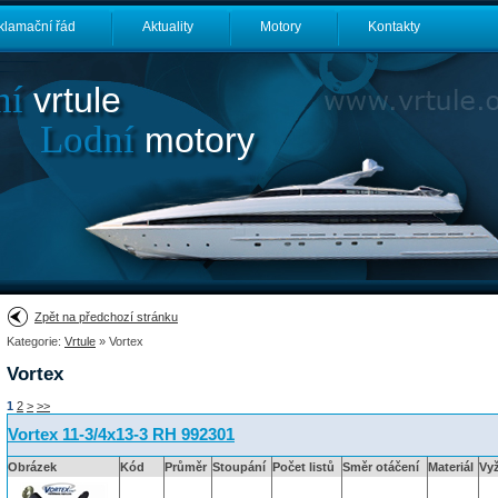
klamační řád
Aktuality
Motory
Kontakty
ní
vrtule
Lodní
motory
Zpět na předchozí stránku
Kategorie:
Vrtule
» Vortex
Vortex
1
2
>
>>
Vortex 11-3/4x13-3 RH 992301
Obrázek
Kód
Průměr
Stoupání
Počet listů
Směr otáčení
Materiál
Vy