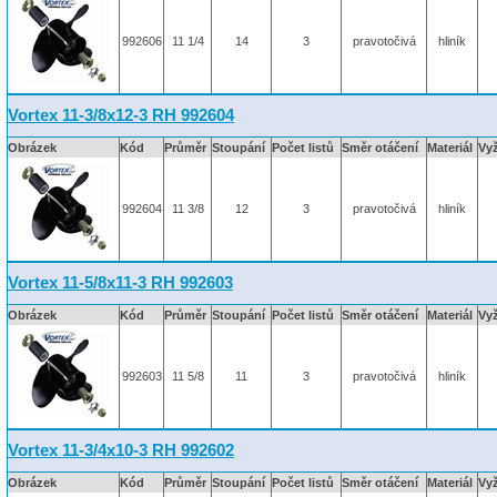
992606
11 1/4
14
3
pravotočivá
hliník
Vortex 11-3/8x12-3 RH 992604
Obrázek
Kód
Průměr
Stoupání
Počet listů
Směr otáčení
Materiál
Vy
992604
11 3/8
12
3
pravotočivá
hliník
Vortex 11-5/8x11-3 RH 992603
Obrázek
Kód
Průměr
Stoupání
Počet listů
Směr otáčení
Materiál
Vy
992603
11 5/8
11
3
pravotočivá
hliník
Vortex 11-3/4x10-3 RH 992602
Obrázek
Kód
Průměr
Stoupání
Počet listů
Směr otáčení
Materiál
Vy