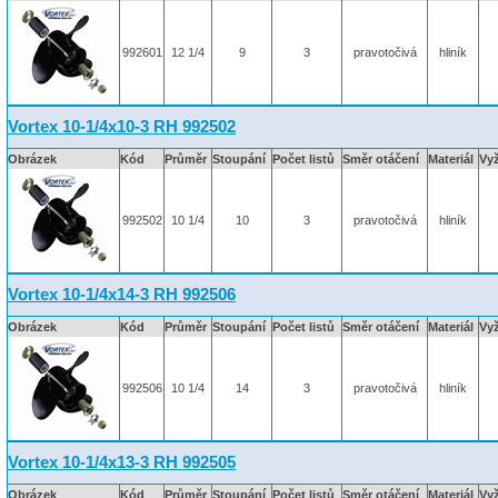
992601
12 1/4
9
3
pravotočivá
hliník
Vortex 10-1/4x10-3 RH 992502
Obrázek
Kód
Průměr
Stoupání
Počet listů
Směr otáčení
Materiál
Vy
992502
10 1/4
10
3
pravotočivá
hliník
Vortex 10-1/4x14-3 RH 992506
Obrázek
Kód
Průměr
Stoupání
Počet listů
Směr otáčení
Materiál
Vy
992506
10 1/4
14
3
pravotočivá
hliník
Vortex 10-1/4x13-3 RH 992505
Obrázek
Kód
Průměr
Stoupání
Počet listů
Směr otáčení
Materiál
Vy