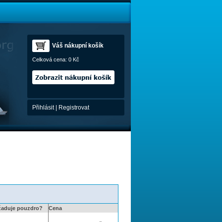
Váš nákupní košík
Celková cena:
0 Kč
Přihlásit
|
Registrovat
žaduje pouzdro?
Cena