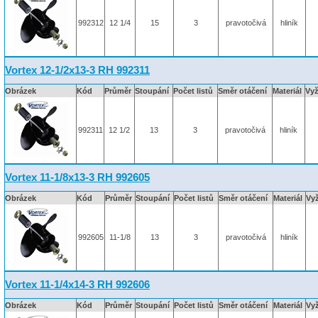
992312
12 1/4
15
3
pravotočivá
hliník
Vortex 12-1/2x13-3 RH 992311
Obrázek
Kód
Průměr
Stoupání
Počet listů
Směr otáčení
Materiál
Vy
992311
12 1/2
13
3
pravotočivá
hliník
Vortex 11-1/8x13-3 RH 992605
Obrázek
Kód
Průměr
Stoupání
Počet listů
Směr otáčení
Materiál
Vy
992605
11-1/8
13
3
pravotočivá
hliník
Vortex 11-1/4x14-3 RH 992606
Obrázek
Kód
Průměr
Stoupání
Počet listů
Směr otáčení
Materiál
Vy