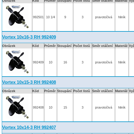
Obrázek
Kód
Průměr
Stoupání
Počet listů
Směr otáčení
Materiál
Vy
992501
10 1/4
9
3
pravotočivá
hliník
Vortex 10x16-3 RH 992409
Obrázek
Kód
Průměr
Stoupání
Počet listů
Směr otáčení
Materiál
Vy
992409
10
16
3
pravotočivá
hliník
Vortex 10x15-3 RH 992408
Obrázek
Kód
Průměr
Stoupání
Počet listů
Směr otáčení
Materiál
Vy
992408
10
15
3
pravotočivá
hliník
Vortex 10x14-3 RH 992407