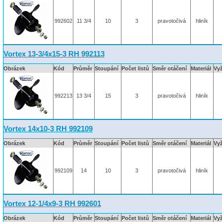
992602
11 3/4
10
3
pravotočivá
hliník
Vortex 13-3/4x15-3 RH 992113
Obrázek
Kód
Průměr
Stoupání
Počet listů
Směr otáčení
Materiál
Vy
992213
13 3/4
15
3
pravotočivá
hliník
Vortex 14x10-3 RH 992109
Obrázek
Kód
Průměr
Stoupání
Počet listů
Směr otáčení
Materiál
Vy
992109
14
10
3
pravotočivá
hliník
Vortex 12-1/4x9-3 RH 992601
Obrázek
Kód
Průměr
Stoupání
Počet listů
Směr otáčení
Materiál
Vy