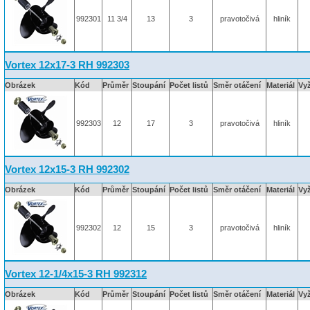
992301
11 3/4
13
3
pravotočivá
hliník
Vortex 12x17-3 RH 992303
Obrázek
Kód
Průměr
Stoupání
Počet listů
Směr otáčení
Materiál
Vy
992303
12
17
3
pravotočivá
hliník
Vortex 12x15-3 RH 992302
Obrázek
Kód
Průměr
Stoupání
Počet listů
Směr otáčení
Materiál
Vy
992302
12
15
3
pravotočivá
hliník
Vortex 12-1/4x15-3 RH 992312
Obrázek
Kód
Průměr
Stoupání
Počet listů
Směr otáčení
Materiál
Vy