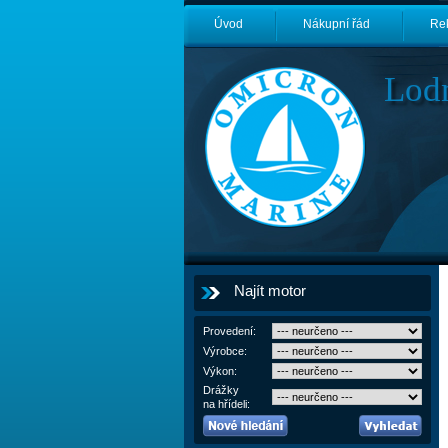
Úvod
Nákupní řád
Re
Lod
Najít motor
Provedení:
Výrobce:
Výkon:
Drážky
na hřídeli: