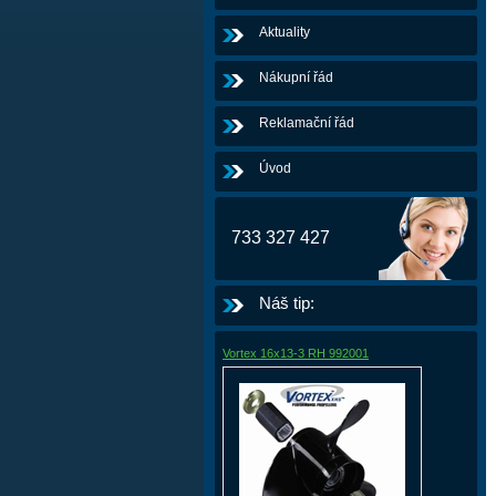
Aktuality
Nákupní řád
Reklamační řád
Úvod
733 327 427
Náš tip:
Vortex 16x13-3 RH 992001