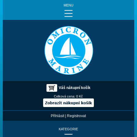
MENU
Váš nákupní košík
Celková cena:
0 Kč
Přihlásit
|
Registrovat
KATEGORIE