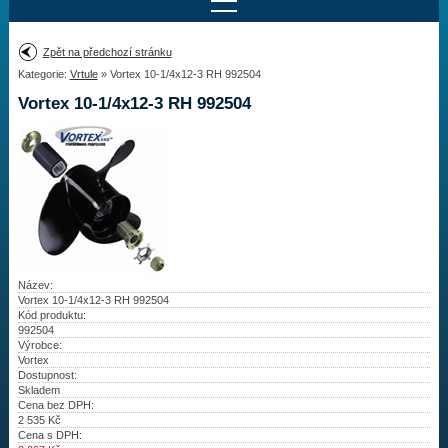
Najít motor
Zpět na předchozí stránku
Kategorie:
Vrtule
» Vortex 10-1/4x12-3 RH 992504
Provedení:
Výrobce:
Vortex 10-1/4x12-3 RH 992504
Výkon:
Drážky na hřídeli:
Najít vrtuli
Motory
Název:
Vortex 10-1/4x12-3 RH 992504
Kód produktu:
Vrtule
992504
Výrobce:
Redukční pouzdra XHS
Vortex
Dostupnost:
Skladem
Kontakty
Cena bez DPH:
2 535
Kč
Cena s DPH:
Aktuality