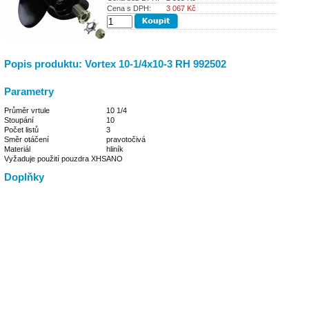
Cena s DPH:
3 067
Kč
Popis produktu: Vortex 10-1/4x10-3 RH 992502
Parametry
Průměr vrtule
10 1/4
Stoupání
10
Počet listů
3
Směr otáčení
pravotočivá
Materiál
hliník
Vyžaduje použití pouzdra XHS
ANO
Doplňky