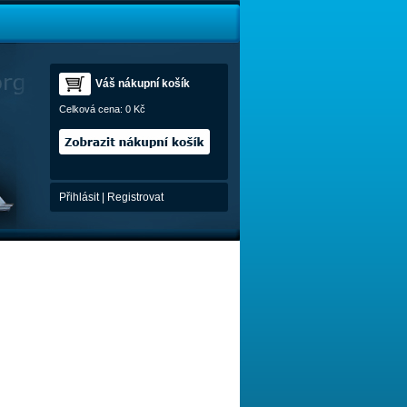
Váš nákupní košík
Celková cena:
0 Kč
Přihlásit
|
Registrovat