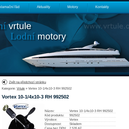
klamační řád
Aktuality
Motory
Kontakty
ní
vrtule
Lodní
motory
Zpět na předchozí stránku
Kategorie:
Vrtule
» Vortex 10-1/4x10-3 RH 992502
Vortex 10-1/4x10-3 RH 992502
Název:
Vortex 10-1/4x10-3 RH 992502
Kód produktu:
992502
Výrobce:
Vortex
Dostupnost:
Skladem
Cena bez DPH:
2 535
Kč