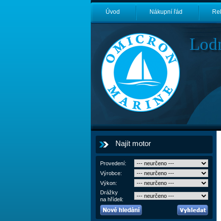
Úvod
Nákupní řád
Re
Lod
Najít motor
Provedení:
Výrobce:
Výkon:
Drážky
na hřídeli: