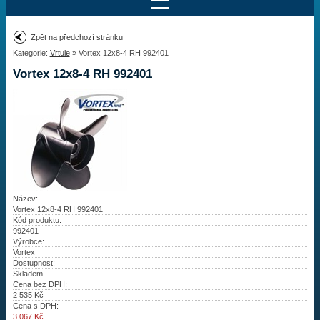
Najít motor
Zpět na předchozí stránku
Kategorie:
Vrtule
» Vortex 12x8-4 RH 992401
Provedení:
Výrobce:
Vortex 12x8-4 RH 992401
Výkon:
Drážky na hřídeli:
Najít vrtuli
Motory
Název:
Vortex 12x8-4 RH 992401
Kód produktu:
Vrtule
992401
Výrobce:
Vortex
Redukční pouzdra XHS
Dostupnost:
Skladem
Kontakty
Cena bez DPH:
2 535
Kč
Cena s DPH:
Aktuality
3 067
Kč