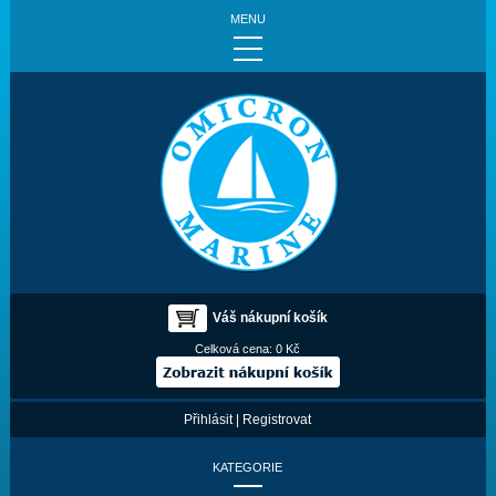
MENU
Váš nákupní košík
Celková cena:
0 Kč
Přihlásit
|
Registrovat
KATEGORIE