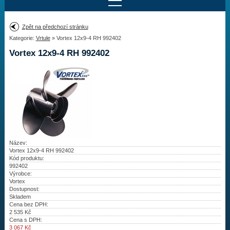
Najít motor
Zpět na předchozí stránku
Kategorie:
Vrtule
» Vortex 12x9-4 RH 992402
Provedení:
Výrobce:
Vortex 12x9-4 RH 992402
Výkon:
Drážky na hřídeli:
Najít vrtuli
Motory
Název:
Vortex 12x9-4 RH 992402
Kód produktu:
Vrtule
992402
Výrobce:
Vortex
Redukční pouzdra XHS
Dostupnost:
Skladem
Kontakty
Cena bez DPH:
2 535
Kč
Cena s DPH:
Aktuality
3 067
Kč