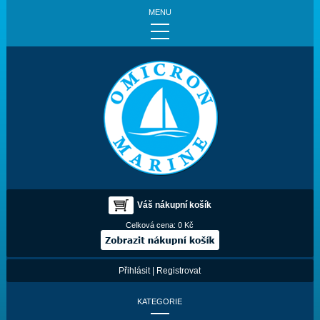
MENU
Váš nákupní košík
Celková cena:
0 Kč
Přihlásit
|
Registrovat
KATEGORIE