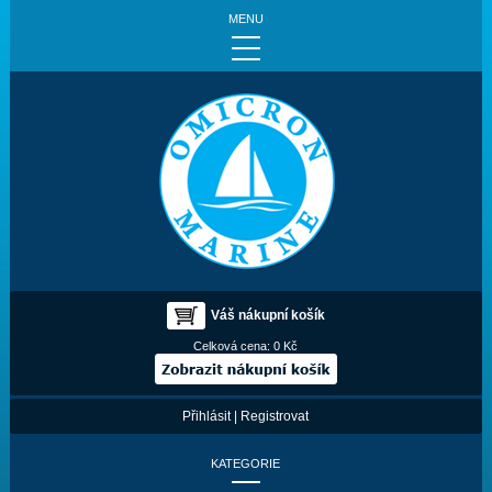
MENU
Váš nákupní košík
Celková cena:
0 Kč
Přihlásit
|
Registrovat
KATEGORIE