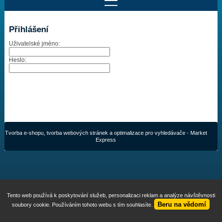
Najít motor
Přihlášení
Provedení:
Uživatelské jméno:
Výrobce:
Výkon:
Heslo:
Drážky na hřídeli:
Najít vrtuli
Tvorba e-shopu
,
tvorba webových stránek
a
optimalizace pro vyhledávače
- Market
Motory
Express
Vrtule
Redukční pouzdra XHS
Tento web používá k poskytování služeb, personalizaci reklam a analýze návštěvnosti
Kontakty
Beru na vědomí
soubory cookie. Používáním tohoto webu s tím souhlasíte.
Aktuality