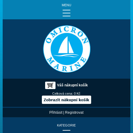
MENU
Váš nákupní košík
Celková cena:
0 Kč
Přihlásit
|
Registrovat
KATEGORIE