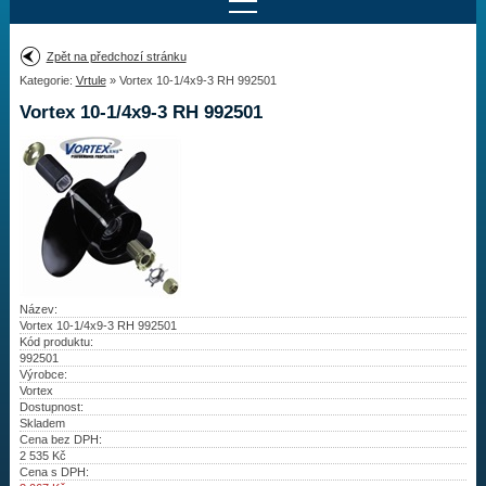
Najít motor
Zpět na předchozí stránku
Kategorie:
Vrtule
» Vortex 10-1/4x9-3 RH 992501
Provedení:
Výrobce:
Vortex 10-1/4x9-3 RH 992501
Výkon:
Drážky na hřídeli:
Najít vrtuli
Motory
Název:
Vortex 10-1/4x9-3 RH 992501
Kód produktu:
Vrtule
992501
Výrobce:
Redukční pouzdra XHS
Vortex
Dostupnost:
Skladem
Kontakty
Cena bez DPH:
2 535
Kč
Cena s DPH:
Aktuality