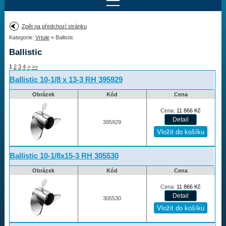
Najít motor
Zpět na předchozí stránku
Kategorie:
Vrtule
» Ballistic
Provedení:
Výrobce:
Ballistic
Výkon:
1
2
3
4
>
>>
Drážky na hřídeli:
Ballistic 10-1/8 x 13-3 RH 395929
Obrázek
Kód
Cena
Najít vrtuli
Cena:
11 866
Kč
395929
Motory
Ballistic 10-1/8x15-3 RH 305530
Vrtule
Obrázek
Kód
Cena
Vortex
Cena:
11 866
Kč
Apollo
305530
Michigan Match
Ballistic