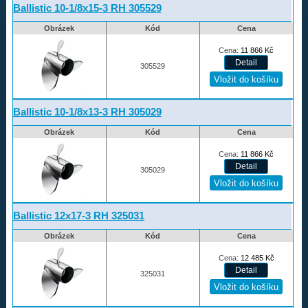
Ballistic 10-1/8x15-3 RH 305529
Rapture
Obrázek
Kód
Cena
Volvo-Duo propellers
Cena:
11 866
Kč
Amita
305529
Redukční pouzdra XHS
Kontakty
Ballistic 10-1/8x13-3 RH 305029
Aktuality
Obrázek
Kód
Cena
Cena:
11 866
Kč
Nákupní řád
305029
Reklamační řád
Ballistic 12x17-3 RH 325031
Úvod
Obrázek
Kód
Cena
Cena:
12 485
Kč
733 327 427
325031