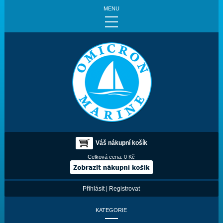
MENU
Váš nákupní košík
Celková cena:
0 Kč
Přihlásit
|
Registrovat
KATEGORIE