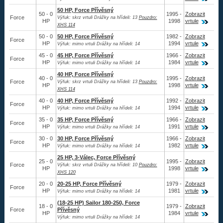
50 HP, Force Přívěsný
50 - 0
1995 -
Zobrazit
Force
Výfuk: skrz vrtuli Drážky na hřídeli: 13
Pouzdro:
HP
1998
vrtule
XHS 114
50 - 0
50 HP, Force Přívěsný
1982 -
Zobrazit
Force
HP
1994
vrtule
Výfuk: mimo vrtuli Drážky na hřídeli: 14
45 - 0
45 HP, Force Přívěsný
1966 -
Zobrazit
Force
HP
1984
vrtule
Výfuk: mimo vrtuli Drážky na hřídeli: 14
40 HP, Force Přívěsný
40 - 0
1995 -
Zobrazit
Force
Výfuk: skrz vrtuli Drážky na hřídeli: 13
Pouzdro:
HP
1998
vrtule
XHS 114
40 - 0
40 HP, Force Přívěsný
1992 -
Zobrazit
Force
HP
1994
vrtule
Výfuk: mimo vrtuli Drážky na hřídeli: 14
35 - 0
35 HP, Force Přívěsný
1966 -
Zobrazit
Force
HP
1991
vrtule
Výfuk: mimo vrtuli Drážky na hřídeli: 14
30 - 0
30 HP, Force Přívěsný
1966 -
Zobrazit
Force
HP
1982
vrtule
Výfuk: mimo vrtuli Drážky na hřídeli: 14
25 HP, 3-Válec, Force Přívěsný
25 - 0
1995 -
Zobrazit
Force
Výfuk: skrz vrtuli Drážky na hřídeli: 10
Pouzdro:
HP
1998
vrtule
XHS 120
20 - 0
20-25 HP, Force Přívěsný
1979 -
Zobrazit
Force
HP
1981
vrtule
Výfuk: mimo vrtuli Drážky na hřídeli: 14
(18-25 HP) Sailor 180-250, Force
18 - 0
1979 -
Zobrazit
Force
Přívěsný
HP
1984
vrtule
Výfuk: mimo vrtuli Drážky na hřídeli: 14