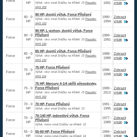
Force
HP
1991
vrtule
Výfuk: skrz vrtuli Drážky na hřídeli: 15
Pouzdro:
Nákupní řád
XHS 202
90 HP, dvojtý výfuk, Force Přívěsný
90 - 0
1990 -
Zobrazit
Force
Reklamační řád
Výfuk: skrz vrtuli Drážky na hřídeli: 15
Pouzdro:
HP
1994
vrtule
XHS 102
90 HP, L-pohon, dvojtý výfuk, Force
Úvod
Přívěsný
90 - 0
1989 -
Zobrazit
Force
HP
1991
vrtule
Výfuk: skrz vrtuli Drážky na hřídeli: 15
Pouzdro:
XHS 102
733 327 427
85 HP, dvojtý výfuk, Force Přívěsný
85 - 0
1988 -
Zobrazit
Force
Výfuk: skrz vrtuli Drážky na hřídeli: 15
Pouzdro:
HP
1989
vrtule
XHS 102
75 HP, Force Přívěsný
75 - 0
1996 -
Zobrazit
Force
Výfuk: skrz vrtuli Drážky na hřídeli: 13
Pouzdro:
HP
1998
vrtule
XHS 114
75 HP, Mercury 4-1/4 skříň převodovky,
Force Přívěsný
75 - 0
1999 -
Zobrazit
Force
HP
2013
vrtule
Výfuk: skrz vrtuli Drážky na hřídeli: 15
Pouzdro:
XHS 202
70 - 0
70 HP, Force Přívěsný
1991 -
Zobrazit
Force
HP
1995
vrtule
Výfuk: skrz vrtuli Drážky na hřídeli: 13
70-140 HP, jednotlivý výfuk, Force
70 - 0
1977 -
Zobrazit
Force
Přívěsný
HP
1989
vrtule
Výfuk: mimo vrtuli Drážky na hřídeli: 15
55 - 0
55-60 HP, Force Přívěsný
1966 -
Zobrazit
Force
HP
1984
vrtule
Výfuk: mimo vrtuli Drážky na hřídeli: 14