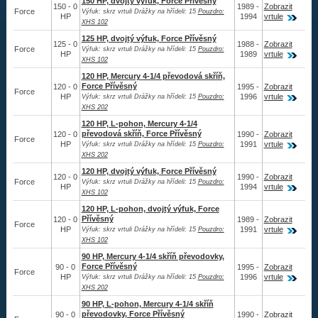
150 HP, dvojtý výfuk, Force Přívěsný
Chrysler
150 - 0
1989 -
Zobrazit
Force
Výfuk: skrz vrtuli Drážky na hřídeli: 15
Pouzdro:
HP
1994
vrtule
Nissan
XHS 102
125 HP, dvojtý výfuk, Force Přívěsný
Suzuki
125 - 0
1988 -
Zobrazit
Force
Výfuk: skrz vrtuli Drážky na hřídeli: 15
Pouzdro:
HP
1989
vrtule
Tohatsu
XHS 102
120 HP, Mercury 4-1/4 převodová skříň,
Mariner
Force Přívěsný
120 - 0
1995 -
Zobrazit
Force
HP
1996
vrtule
Johnson
Výfuk: skrz vrtuli Drážky na hřídeli: 15
Pouzdro:
XHS 202
Force
120 HP, L-pohon, Mercury 4-1/4
převodová skříň, Force Přívěsný
120 - 0
1990 -
Zobrazit
Evinrude
Force
HP
1991
vrtule
Výfuk: skrz vrtuli Drážky na hřídeli: 15
Pouzdro:
XHS 202
Yamaha
120 HP, dvojtý výfuk, Force Přívěsný
Z-náhon
120 - 0
1990 -
Zobrazit
Force
Výfuk: skrz vrtuli Drážky na hřídeli: 15
Pouzdro:
HP
1994
vrtule
XHS 102
Vestavné
120 HP, L-pohon, dvojtý výfuk, Force
Přívěsný
Vrtule
120 - 0
1989 -
Zobrazit
Force
HP
1991
vrtule
Výfuk: skrz vrtuli Drážky na hřídeli: 15
Pouzdro:
XHS 102
Redukční pouzdra XHS
90 HP, Mercury 4-1/4 skříň převodovky,
Force Přívěsný
90 - 0
1995 -
Zobrazit
Force
Kontakty
HP
1996
vrtule
Výfuk: skrz vrtuli Drážky na hřídeli: 15
Pouzdro:
XHS 202
90 HP, L-pohon, Mercury 4-1/4 skříň
Aktuality
převodovky, Force Přívěsný
90 - 0
1990 -
Zobrazit