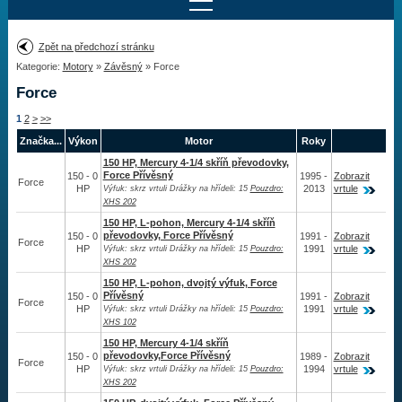
Najít motor
Zpět na předchozí stránku
Kategorie:
Motory
»
Závěsný
» Force
Provedení:
Výrobce:
Force
Výkon:
1
2
>
>>
Drážky na hřídeli:
Značka...
Výkon
Motor
Roky
150 HP, Mercury 4-1/4 skříň převodovky,
Force Přívěsný
150 - 0
1995 -
Zobrazit
Najít vrtuli
Force
HP
2013
vrtule
Výfuk: skrz vrtuli Drážky na hřídeli: 15
Pouzdro:
XHS 202
150 HP, L-pohon, Mercury 4-1/4 skříň
převodovky, Force Přívěsný
150 - 0
1991 -
Zobrazit
Force
Motory
HP
1991
vrtule
Výfuk: skrz vrtuli Drážky na hřídeli: 15
Pouzdro:
XHS 202
Závěsný
150 HP, L-pohon, dvojtý výfuk, Force
Přívěsný
150 - 0
1991 -
Zobrazit
Force
Mercury
HP
1991
vrtule
Výfuk: skrz vrtuli Drážky na hřídeli: 15
Pouzdro:
XHS 102
Honda
150 HP, Mercury 4-1/4 skříň
U.S. Marine
převodovky,Force Přívěsný
150 - 0
1989 -
Zobrazit
Force
HP
1994
vrtule
Výfuk: skrz vrtuli Drážky na hřídeli: 15
Pouzdro:
Sea Ray
XHS 202