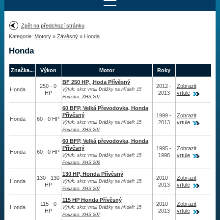
Najít motor
Zpět na předchozí stránku
Kategorie:
Motory
»
Závěsný
» Honda
Provedení:
Výrobce:
Honda
Výkon:
Drážky na hřídeli:
Značka...
Výkon
Motor
Roky
BF 250 HP, ,Hoda Přívěsný
250 - 0
2012 -
Zobrazit
Honda
Výfuk: skrz vrtuli Drážky na hřídeli: 15
HP
2013
vrtule
Najít vrtuli
Pouzdro: XHS 207
60 BFP, Velká Převodovka, Honda
Přívěsný
1999 -
Zobrazit
Honda
60 - 0 HP
2013
vrtule
Výfuk: skrz vrtuli Drážky na hřídeli: 15
Pouzdro: XHS 207
Motory
60 BFP, Velká převodovka, Honda
Přívěsný
1995 -
Zobrazit
Honda
60 - 0 HP
Závěsný
1998
vrtule
Výfuk: skrz vrtuli Drážky na hřídeli: 15
Pouzdro: XHS 202
Mercury
130 HP, Honda Přívěsný
130 - 130
2010 -
Zobrazit
Honda
Honda
Výfuk: skrz vrtuli Drážky na hřídeli: 15
HP
2013
vrtule
Pouzdro: XHS 207
U.S. Marine
115 HP Honda Přívěsný
115 - 0
2010 -
Zobrazit
Honda
Výfuk: skrz vrtuli Drážky na hřídeli: 15
Sea Ray
HP
2013
vrtule
Pouzdro: XHS 207