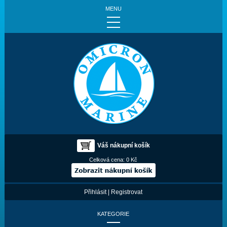
MENU
Váš nákupní košík
Celková cena:
0 Kč
Přihlásit
|
Registrovat
KATEGORIE