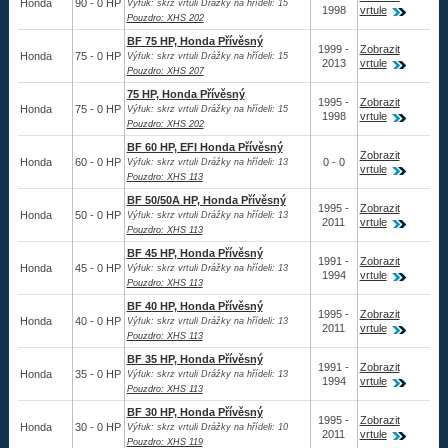
Honda
90 - 0 HP
Výfuk: skrz vrtuli Drážky na hřídeli: 15
1998
vrtule
Pouzdro: XHS 202
Nákupní řád
BF 75 HP, Honda Přívěsný
1999 -
Zobrazit
Honda
75 - 0 HP
Výfuk: skrz vrtuli Drážky na hřídeli: 15
Reklamační řád
2013
vrtule
Pouzdro: XHS 207
75 HP, Honda Přívěsný
1995 -
Zobrazit
Úvod
Honda
75 - 0 HP
Výfuk: skrz vrtuli Drážky na hřídeli: 15
1998
vrtule
Pouzdro: XHS 202
BF 60 HP, EFI Honda Přívěsný
Zobrazit
Honda
60 - 0 HP
0 - 0
Výfuk: skrz vrtuli Drážky na hřídeli: 13
733 327 427
vrtule
Pouzdro: XHS 113
BF 50/50A HP, Honda Přívěsný
1995 -
Zobrazit
Honda
50 - 0 HP
Výfuk: skrz vrtuli Drážky na hřídeli: 13
2011
vrtule
Pouzdro: XHS 113
BF 45 HP, Honda Přívěsný
1991 -
Zobrazit
Honda
45 - 0 HP
Výfuk: skrz vrtuli Drážky na hřídeli: 13
1994
vrtule
Pouzdro: XHS 113
BF 40 HP, Honda Přívěsný
1995 -
Zobrazit
Honda
40 - 0 HP
Výfuk: skrz vrtuli Drážky na hřídeli: 13
2011
vrtule
Pouzdro: XHS 113
BF 35 HP, Honda Přívěsný
1991 -
Zobrazit
Honda
35 - 0 HP
Výfuk: skrz vrtuli Drážky na hřídeli: 13
1994
vrtule
Pouzdro: XHS 113
BF 30 HP, Honda Přívěsný
1995 -
Zobrazit
Honda
30 - 0 HP
Výfuk: skrz vrtuli Drážky na hřídeli: 10
2011
vrtule
Pouzdro: XHS 119