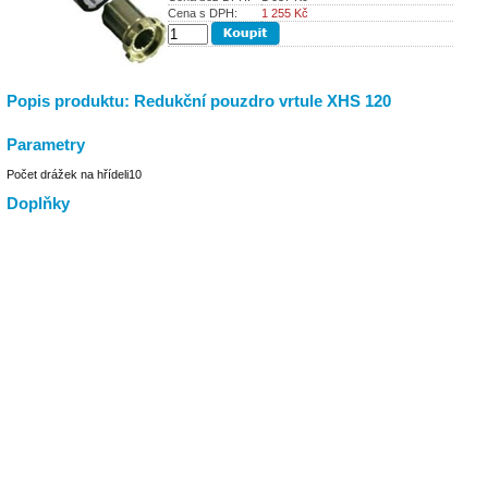
Cena s DPH:
1 255
Kč
Popis produktu: Redukční pouzdro vrtule XHS 120
Parametry
Počet drážek na hřídeli
10
Doplňky