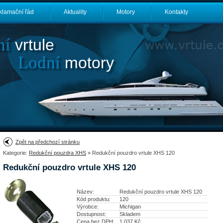
klamační řád
Aktuality
Motory
Kontakty
ní
vrtule
Lodní
motory
Zpět na předchozí stránku
Kategorie:
Redukční pouzdra XHS
» Redukční pouzdro vrtule XHS 120
Redukční pouzdro vrtule XHS 120
Název:
Redukční pouzdro vrtule XHS 120
Kód produktu:
120
Výrobce:
Michigan
Dostupnost:
Skladem
Cena bez DPH:
1 037
Kč