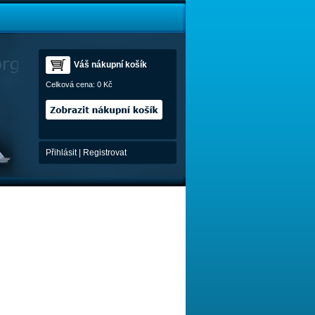
Váš nákupní košík
Celková cena:
0 Kč
Přihlásit
|
Registrovat