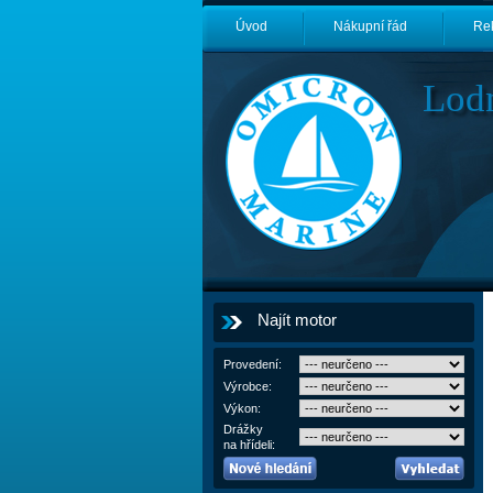
Úvod
Nákupní řád
Re
Lod
Najít motor
Provedení:
Výrobce:
Výkon:
Drážky
na hřídeli: