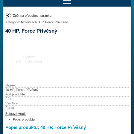
Najít motor
Zpět na předchozí stránku
Kategorie:
Motory
» 40 HP, Force Přívěsný
Provedení:
Výrobce:
40 HP, Force Přívěsný
Výkon:
Drážky na hřídeli:
Najít vrtuli
Motory
Název:
40 HP, Force Přívěsný
Kód produktu:
Vrtule
F21
Výrobce:
Redukční pouzdra XHS
Force
Zobrazit vrtule
Kontakty
Popis produktu
Popis produktu: 40 HP, Force Přívěsný
Aktuality