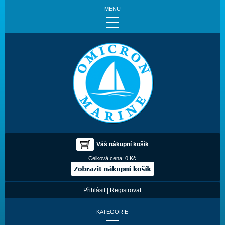
MENU
Váš nákupní košík
Celková cena:
0 Kč
Přihlásit
|
Registrovat
KATEGORIE