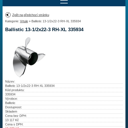
Najít motor
Zpět na předchozí stránku
Kategorie:
Vrtule
» Ballistic 13-1/2x22-3 RH-XL 335934
Provedení:
Výrobce:
Ballistic 13-1/2x22-3 RH-XL 335934
Výkon:
Drážky na hřídeli:
Najít vrtuli
Motory
Název:
Ballistic 13-1/2x22-3 RH-XL 335934
Kód produktu:
Vrtule
335934
Výrobce:
Redukční pouzdra XHS
Ballistic
Dostupnost:
Skladem
Kontakty
Cena bez DPH:
13 117
Kč
Cena s DPH:
Aktuality