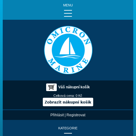
MENU
Váš nákupní košík
Celková cena:
0 Kč
Přihlásit
|
Registrovat
KATEGORIE