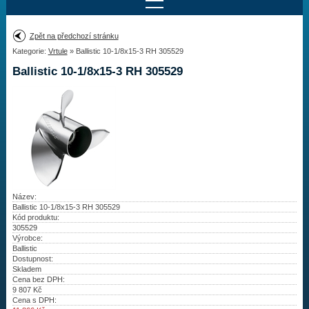
Najít motor
Zpět na předchozí stránku
Kategorie:
Vrtule
» Ballistic 10-1/8x15-3 RH 305529
Provedení:
Výrobce:
Ballistic 10-1/8x15-3 RH 305529
Výkon:
Drážky na hřídeli:
Najít vrtuli
Motory
Název:
Ballistic 10-1/8x15-3 RH 305529
Kód produktu:
Vrtule
305529
Výrobce:
Redukční pouzdra XHS
Ballistic
Dostupnost:
Skladem
Kontakty
Cena bez DPH:
9 807
Kč
Cena s DPH:
Aktuality