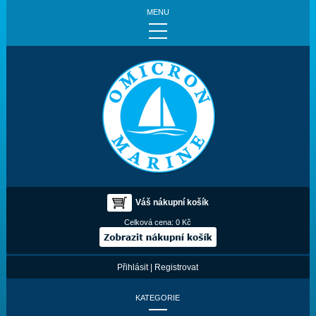
MENU
Váš nákupní košík
Celková cena:
0 Kč
Přihlásit
|
Registrovat
KATEGORIE