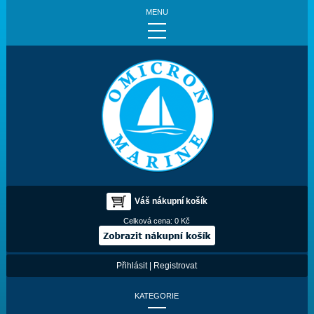
MENU
Váš nákupní košík
Celková cena:
0 Kč
Přihlásit
|
Registrovat
KATEGORIE