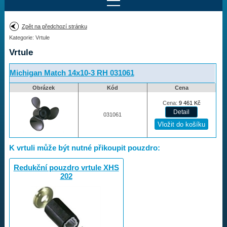
Najít motor
Zpět na předchozí stránku
Kategorie: Vrtule
Provedení:
Výrobce:
Vrtule
Výkon:
Drážky na hřídeli:
Michigan Match 14x10-3 RH 031061
Obrázek
Kód
Cena
Najít vrtuli
Cena:
9 461
Kč
031061
Motory
K vrtuli může být nutné přikoupit pouzdro:
Vrtule
Redukční pouzdro vrtule XHS
202
Vortex
Apollo
Michigan Match
Ballistic