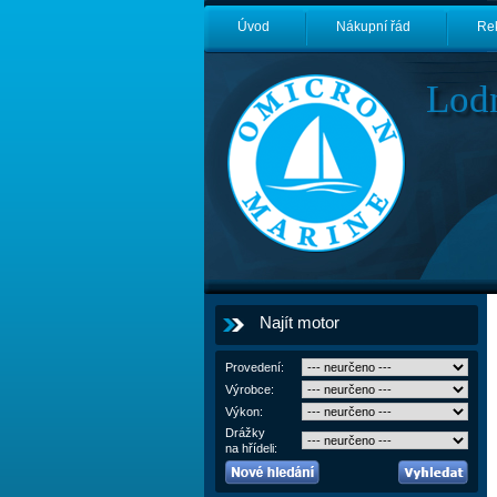
Úvod
Nákupní řád
Re
Lod
Najít motor
Provedení:
Výrobce:
Výkon:
Drážky
na hřídeli: