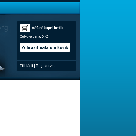
Váš nákupní košík
Celková cena:
0 Kč
Přihlásit
|
Registrovat