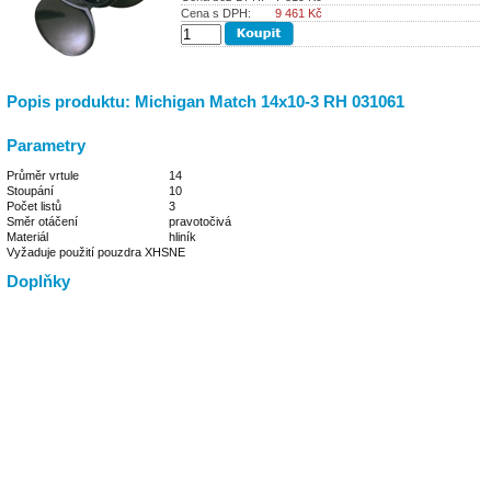
Cena s DPH:
9 461
Kč
Popis produktu: Michigan Match 14x10-3 RH 031061
Parametry
Průměr vrtule
14
Stoupání
10
Počet listů
3
Směr otáčení
pravotočivá
Materiál
hliník
Vyžaduje použití pouzdra XHS
NE
Doplňky