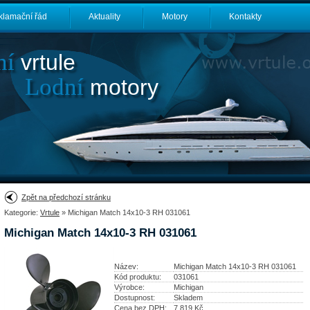
klamační řád
Aktuality
Motory
Kontakty
ní
vrtule
Lodní
motory
Zpět na předchozí stránku
Kategorie:
Vrtule
» Michigan Match 14x10-3 RH 031061
Michigan Match 14x10-3 RH 031061
Název:
Michigan Match 14x10-3 RH 031061
Kód produktu:
031061
Výrobce:
Michigan
Dostupnost:
Skladem
Cena bez DPH:
7 819
Kč