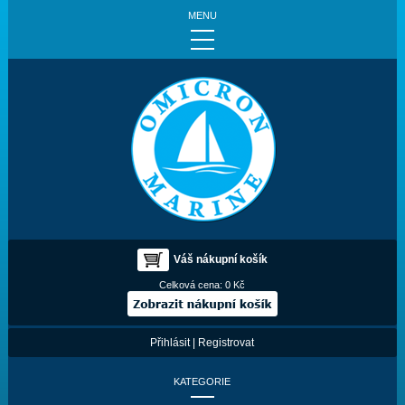
MENU
Váš nákupní košík
Celková cena:
0 Kč
Přihlásit
|
Registrovat
KATEGORIE