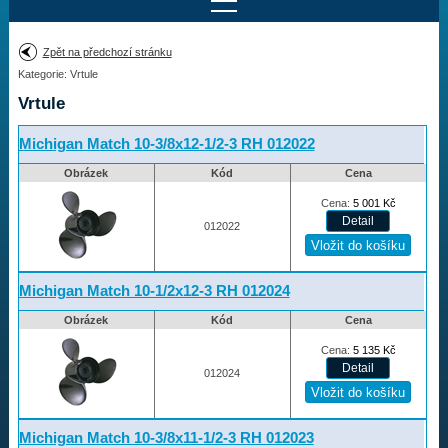
Najít motor
Zpět na předchozí stránku
Kategorie: Vrtule
Provedení:
Výrobce:
Vrtule
Výkon:
Drážky na hřídeli:
Michigan Match 10-3/8x12-1/2-3 RH 012022
Obrázek
Kód
Cena
Najít vrtuli
Cena:
5 001
Kč
012022
Motory
Michigan Match 10-1/2x12-3 RH 012024
Vrtule
Obrázek
Kód
Cena
Cena:
5 135
Kč
Vortex
012024
Apollo
Michigan Match
Michigan Match 10-3/8x11-1/2-3 RH 012023
Ballistic