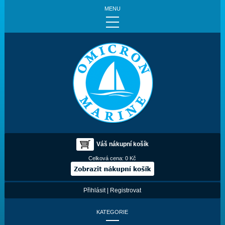
MENU
Váš nákupní košík
Celková cena:
0 Kč
Přihlásit
|
Registrovat
KATEGORIE