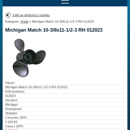
Najít motor
Zpět na předchozí stránku
Kategorie:
Vrtule
» Michigan Match 10-3/8x11-1/2-3 RH 012023
Provedení:
Výrobce:
Michigan Match 10-3/8x11-1/2-3 RH 012023
Výkon:
Drážky na hřídeli:
Najít vrtuli
Motory
Název:
Michigan Match 10-3/8x11-1/2-3 RH 012023
Kód produktu:
Vrtule
012023
Výrobce:
Redukční pouzdra XHS
Michigan
Dostupnost:
Skladem
Kontakty
Cena bez DPH:
4 244
Kč
Cena s DPH:
Aktuality