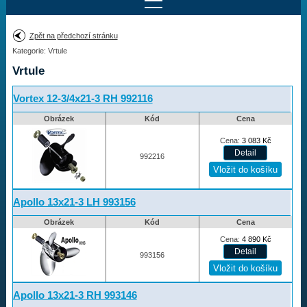
Najít motor
Zpět na předchozí stránku
Kategorie: Vrtule
Provedení:
Výrobce:
Vrtule
Výkon:
Drážky na hřídeli:
Vortex 12-3/4x21-3 RH 992116
Obrázek
Kód
Cena
Najít vrtuli
Cena:
3 083
Kč
992216
Motory
Apollo 13x21-3 LH 993156
Vrtule
Obrázek
Kód
Cena
Cena:
4 890
Kč
Vortex
993156
Apollo
Michigan Match
Apollo 13x21-3 RH 993146
Ballistic