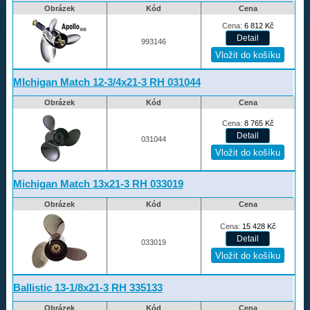
Obrázek
Kód
Cena
Rapture
Cena:
6 812
Kč
Volvo-Duo propellers
993146
Amita
Redukční pouzdra XHS
MIchigan Match 12-3/4x21-3 RH 031044
Obrázek
Kód
Cena
Kontakty
Cena:
8 765
Kč
Aktuality
031044
Nákupní řád
Michigan Match 13x21-3 RH 033019
Reklamační řád
Obrázek
Kód
Cena
Úvod
Cena:
15 428
Kč
033019
733 327 427
Ballistic 13-1/8x21-3 RH 335133
Obrázek
Kód
Cena