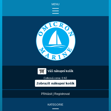
MENU
Váš nákupní košík
Celková cena:
0 Kč
Přihlásit
|
Registrovat
KATEGORIE