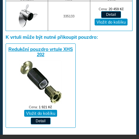
Cena:
20 459
Kč
335133
K vrtuli může být nutné přikoupit pouzdro:
Redukční pouzdro vrtule XHS
202
Cena:
1 921
Kč