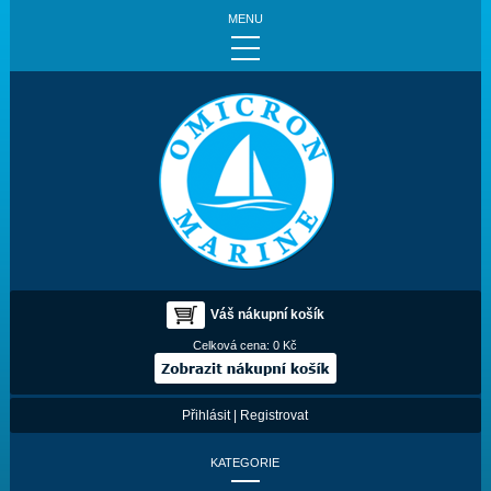
MENU
Váš nákupní košík
Celková cena:
0 Kč
Přihlásit
|
Registrovat
KATEGORIE