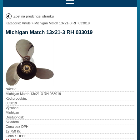
Najít motor
Zpět na předchozí stránku
Kategorie:
Vrtule
» Michigan Match 13x21-3 RH 033019
Provedení:
Výrobce:
Michigan Match 13x21-3 RH 033019
Výkon:
Drážky na hřídeli:
Najít vrtuli
Motory
Název:
Michigan Match 13x21-3 RH 033019
Kód produktu:
Vrtule
033019
Výrobce:
Redukční pouzdra XHS
Michigan
Dostupnost:
Skladem
Kontakty
Cena bez DPH:
12 750
Kč
Cena s DPH:
Aktuality