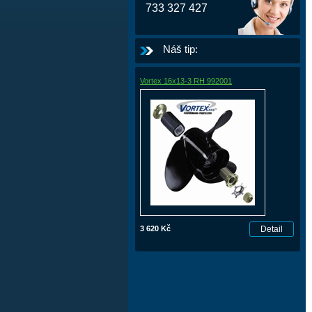
733 327 427
Náš tip:
Vortex 16x13-3 RH 992001
3 620 Kč