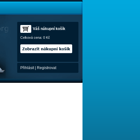
Váš nákupní košík
Celková cena:
0 Kč
Přihlásit
|
Registrovat