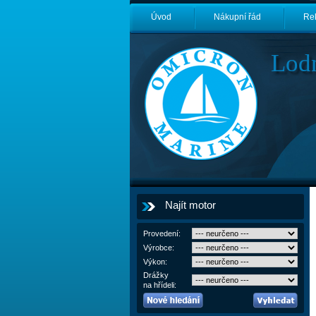
Úvod
Nákupní řád
Re
Lod
Najít motor
Provedení:
Výrobce:
Výkon:
Drážky
na hřídeli: