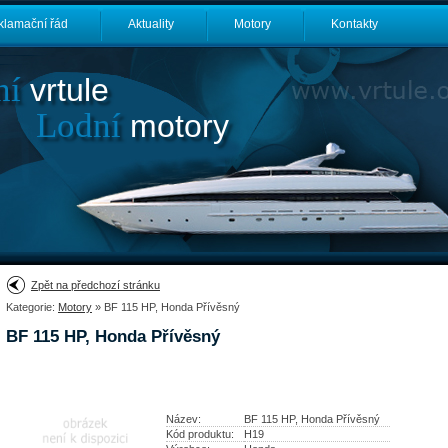
klamační řád
Aktuality
Motory
Kontakty
ní
vrtule
Lodní
motory
Zpět na předchozí stránku
Kategorie:
Motory
» BF 115 HP, Honda Přívěsný
BF 115 HP, Honda Přívěsný
Název:
BF 115 HP, Honda Přívěsný
Kód produktu:
H19