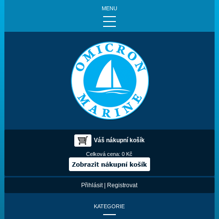
MENU
Váš nákupní košík
Celková cena:
0 Kč
Přihlásit
|
Registrovat
KATEGORIE