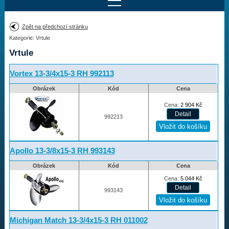
Najít motor
Zpět na předchozí stránku
Kategorie: Vrtule
Provedení:
Výrobce:
Vrtule
Výkon:
Drážky na hřídeli:
Vortex 13-3/4x15-3 RH 992113
Obrázek
Kód
Cena
Najít vrtuli
Cena:
2 904
Kč
992213
Motory
Apollo 13-3/8x15-3 RH 993143
Vrtule
Obrázek
Kód
Cena
Cena:
5 044
Kč
Vortex
993143
Apollo
Michigan Match
Michigan Match 13-3/4x15-3 RH 011002
Ballistic