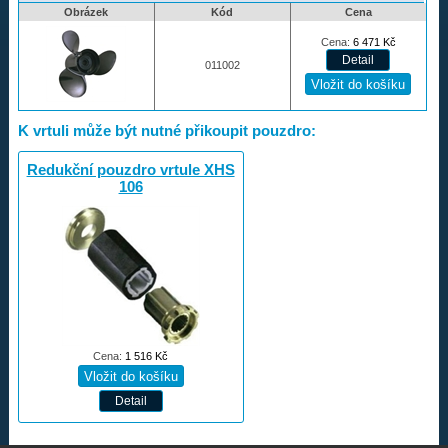
Obrázek
Kód
Cena
Rapture
Cena:
6 471
Kč
Volvo-Duo propellers
011002
Amita
Redukční pouzdra XHS
K vrtuli může být nutné přikoupit pouzdro:
Kontakty
Redukční pouzdro vrtule XHS
106
Aktuality
Nákupní řád
Reklamační řád
Úvod
Cena:
1 516
Kč
733 327 427