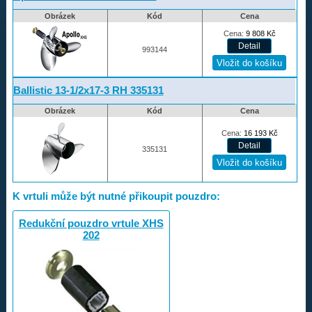
Obrázek
Kód
Cena
Rapture
Cena:
9 808
Kč
Volvo-Duo propellers
993144
Amita
Redukční pouzdra XHS
Ballistic 13-1/2x17-3 RH 335131
Kontakty
Obrázek
Kód
Cena
Cena:
16 193
Kč
Aktuality
335131
Nákupní řád
Reklamační řád
K vrtuli může být nutné přikoupit pouzdro:
Úvod
Redukční pouzdro vrtule XHS
202
733 327 427