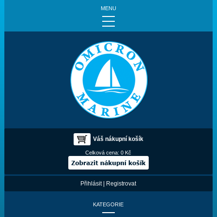
MENU
Váš nákupní košík
Celková cena:
0 Kč
Přihlásit
|
Registrovat
KATEGORIE