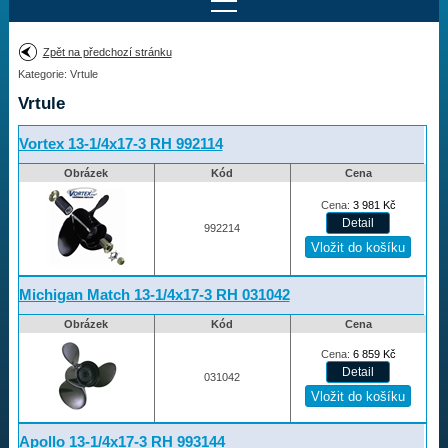
Najít motor
Zpět na předchozí stránku
Kategorie: Vrtule
Provedení:
Výrobce:
Vrtule
Výkon:
Drážky na hřídeli:
Vortex 13-1/4x17-3 RH 992114
Obrázek
Kód
Cena
Najít vrtuli
Cena:
3 981
Kč
992214
Motory
Michigan Match 13-1/4x17-3 RH 031042
Vrtule
Obrázek
Kód
Cena
Cena:
6 859
Kč
Vortex
031042
Apollo
Michigan Match
Apollo 13-1/4x17-3 RH 993144
Ballistic