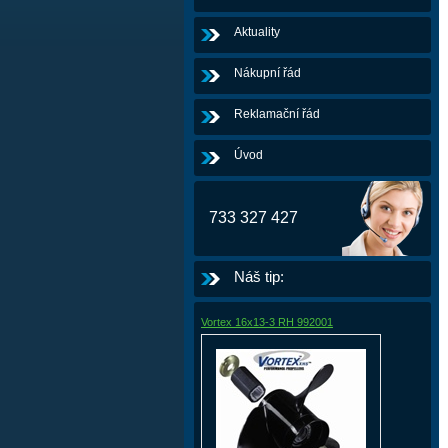
Aktuality
Nákupní řád
Reklamační řád
Úvod
733 327 427
Náš tip:
Vortex 16x13-3 RH 992001