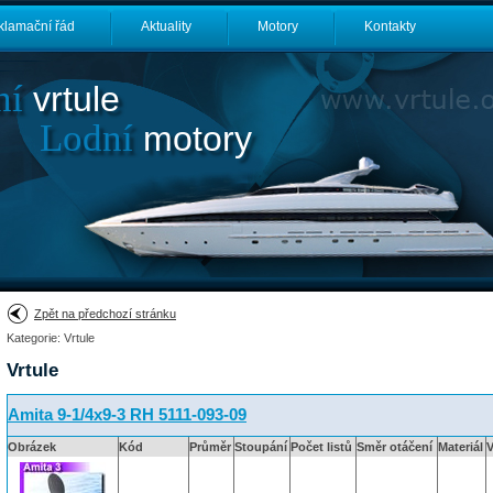
klamační řád
Aktuality
Motory
Kontakty
ní
vrtule
Lodní
motory
Zpět na předchozí stránku
Kategorie: Vrtule
Vrtule
Amita 9-1/4x9-3 RH 5111-093-09
Obrázek
Kód
Průměr
Stoupání
Počet listů
Směr otáčení
Materiál