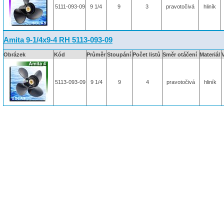
5111-093-09
9 1/4
9
3
pravotočivá
hliník
Amita 9-1/4x9-4 RH 5113-093-09
Obrázek
Kód
Průměr
Stoupání
Počet listů
Směr otáčení
Materiál
5113-093-09
9 1/4
9
4
pravotočivá
hliník