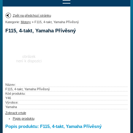
Najít motor
Zpět na předchozí stránku
Kategorie:
Motory
» F115, 4-takt, Yamaha Přívěsný
Provedení:
Výrobce:
F115, 4-takt, Yamaha Přívěsný
Výkon:
Drážky na hřídeli:
Najít vrtuli
Motory
Název:
F115, 4-takt, Yamaha Přívěsný
Kód produktu:
Vrtule
Y46
Výrobce:
Redukční pouzdra XHS
Yamaha
Zobrazit vrtule
Kontakty
Popis produktu
Popis produktu: F115, 4-takt, Yamaha Přívěsný
Aktuality