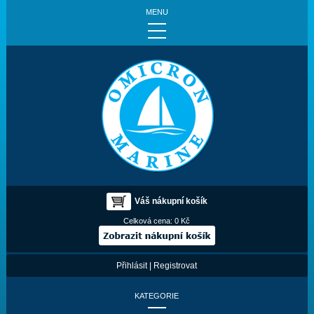
MENU
Váš nákupní košík
Celková cena:
0 Kč
Přihlásit
|
Registrovat
KATEGORIE