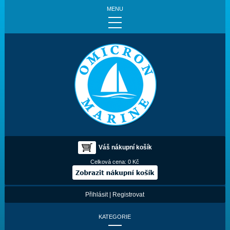
MENU
Váš nákupní košík
Celková cena:
0 Kč
Přihlásit
|
Registrovat
KATEGORIE