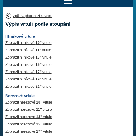
Najít motor
Zpět na předchozí stránku
Výpis vrtulí podle stoupání
Provedení:
Výrobce:
Hliníkové vrtule
Výkon:
Drážky na hřídeli:
Zobrazit hliníkové
10”
vrtule
Zobrazit hliníkové
11”
vrtule
Zobrazit hliníkové
13”
vrtule
Najít vrtuli
Zobrazit hliníkové
15”
vrtule
Zobrazit hliníkové
17”
vrtule
Zobrazit hliníkové
19”
vrtule
Motory
Zobrazit hliníkové
21”
vrtule
Nerezové vrtule
Vrtule
Zobrazit nerezové
10”
vrtule
Redukční pouzdra XHS
Zobrazit nerezové
11”
vrtule
Zobrazit nerezové
13”
vrtule
Kontakty
Zobrazit nerezové
15”
vrtule
Zobrazit nerezové
17”
vrtule
Aktuality