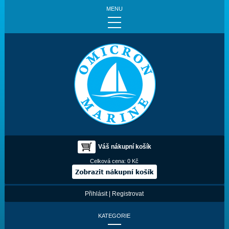
MENU
Váš nákupní košík
Celková cena:
0 Kč
Přihlásit
|
Registrovat
KATEGORIE