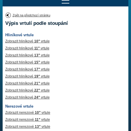
Najít motor
Zpět na předchozí stránku
Výpis vrtulí podle stoupání
Provedení:
Výrobce:
Hliníkové vrtule
Výkon:
Drážky na hřídeli:
Zobrazit hliníkové
10”
vrtule
Zobrazit hliníkové
11”
vrtule
Zobrazit hliníkové
13”
vrtule
Najít vrtuli
Zobrazit hliníkové
15”
vrtule
Zobrazit hliníkové
17”
vrtule
Zobrazit hliníkové
19”
vrtule
Motory
Zobrazit hliníkové
21”
vrtule
Zobrazit hliníkové
22”
vrtule
Vrtule
Zobrazit hliníkové
24”
vrtule
Redukční pouzdra XHS
Nerezové vrtule
Zobrazit nerezové
10”
vrtule
Kontakty
Zobrazit nerezové
11”
vrtule
Zobrazit nerezové
13”
vrtule
Aktuality