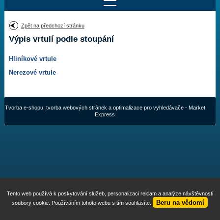
Najít motor
Zpět na předchozí stránku
Výpis vrtulí podle stoupání
Provedení:
Výrobce:
Hliníkové vrtule
Výkon:
Drážky na hřídeli:
Nerezové vrtule
Najít vrtuli
Tvorba e-shopu
,
tvorba webových stránek
a
optimalizace pro vyhledávače
- Market
Express
Motory
Vrtule
Redukční pouzdra XHS
Tento web používá k poskytování služeb, personalizaci reklam a analýze návštěvnosti
Kontakty
Beru na vědomí
soubory cookie. Používáním tohoto webu s tím souhlasíte.
Aktuality