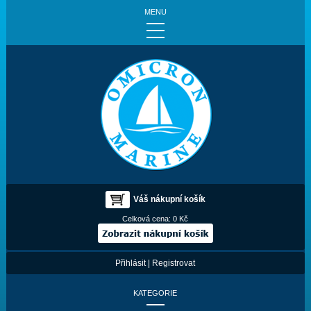
MENU
Váš nákupní košík
Celková cena:
0 Kč
Přihlásit
|
Registrovat
KATEGORIE