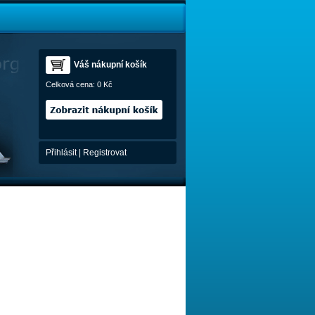
Váš nákupní košík
Celková cena:
0 Kč
Přihlásit
|
Registrovat