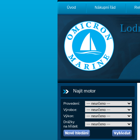
Úvod
Nákupní řád
Re
Lod
Najít motor
Provedení:
Výrobce:
Výkon:
Drážky
na hřídeli: