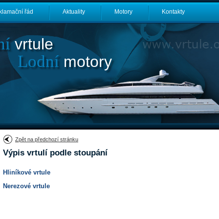
klamační řád
Aktuality
Motory
Kontakty
ní
vrtule
Lodní
motory
Zpět na předchozí stránku
Výpis vrtulí podle stoupání
Hliníkové vrtule
Nerezové vrtule