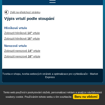
Najít motor
Zpět na předchozí stránku
Výpis vrtulí podle stoupání
Provedení:
Výrobce:
Hliníkové vrtule
Výkon:
Drážky na hřídeli:
Zobrazit hliníkové
14”
vrtule
Zobrazit hliníkové
16”
vrtule
Nerezové vrtule
Najít vrtuli
Zobrazit nerezové
14”
vrtule
Zobrazit nerezové
16”
vrtule
Motory
Tvorba e-shopu
,
tvorba webových stránek
a
optimalizace pro vyhledávače
- Market
Vrtule
Express
Redukční pouzdra XHS
Tento web používá k poskytování služeb, personalizaci reklam a analýze návštěvnosti
Kontakty
Beru na vědomí
soubory cookie. Používáním tohoto webu s tím souhlasíte.
Aktuality