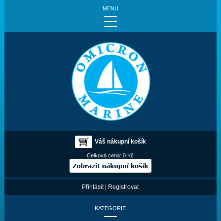
MENU
Váš nákupní košík
Celková cena:
0 Kč
Přihlásit
|
Registrovat
KATEGORIE