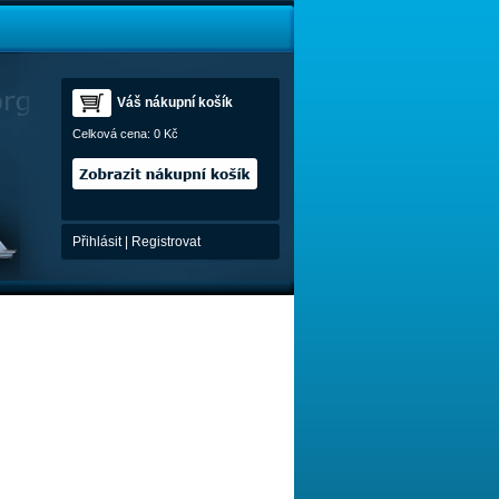
Váš nákupní košík
Celková cena:
0 Kč
Přihlásit
|
Registrovat