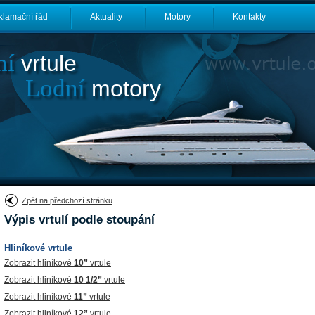
klamační řád
Aktuality
Motory
Kontakty
ní
vrtule
Lodní
motory
Zpět na předchozí stránku
Výpis vrtulí podle stoupání
Hliníkové vrtule
Zobrazit hliníkové
10”
vrtule
Zobrazit hliníkové
10 1/2”
vrtule
Zobrazit hliníkové
11”
vrtule
Zobrazit hliníkové
12”
vrtule