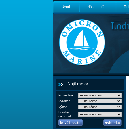
Úvod
Nákupní řád
Re
Lod
Najít motor
Provedení:
Výrobce:
Výkon:
Drážky
na hřídeli: