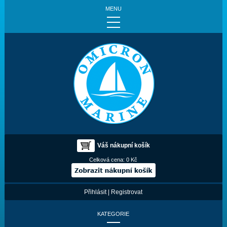
MENU
Váš nákupní košík
Celková cena:
0 Kč
Přihlásit
|
Registrovat
KATEGORIE