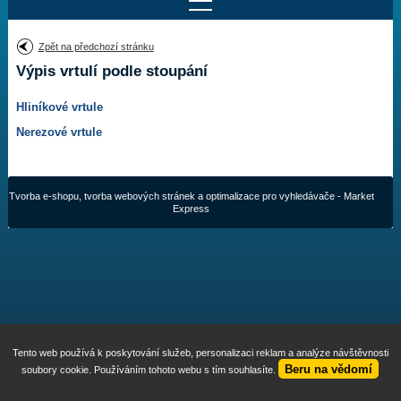
Najít motor
Zpět na předchozí stránku
Výpis vrtulí podle stoupání
Provedení:
Výrobce:
Hliníkové vrtule
Výkon:
Drážky na hřídeli:
Nerezové vrtule
Najít vrtuli
Tvorba e-shopu
,
tvorba webových stránek
a
optimalizace pro vyhledávače
- Market
Express
Motory
Vrtule
Redukční pouzdra XHS
Tento web používá k poskytování služeb, personalizaci reklam a analýze návštěvnosti
Kontakty
Beru na vědomí
soubory cookie. Používáním tohoto webu s tím souhlasíte.
Aktuality