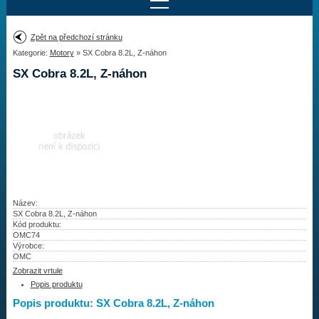
Najít motor
Zpět na předchozí stránku
Kategorie:
Motory
» SX Cobra 8.2L, Z-náhon
Provedení:
Výrobce:
SX Cobra 8.2L, Z-náhon
Výkon:
Drážky na hřídeli:
Najít vrtuli
Motory
Název:
SX Cobra 8.2L, Z-náhon
Kód produktu:
Vrtule
OMC74
Výrobce:
Redukční pouzdra XHS
OMC
Zobrazit vrtule
Kontakty
Popis produktu
Popis produktu: SX Cobra 8.2L, Z-náhon
Aktuality