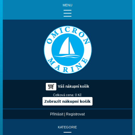
MENU
Váš nákupní košík
Celková cena:
0 Kč
Přihlásit
|
Registrovat
KATEGORIE