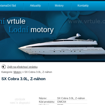
klamační řád
Aktuality
Motory
Kontakty
ní
vrtule
Lodní
motory
Zpět na předchozí stránku
Kategorie:
Motory
» SX Cobra 3.0L, Z-náhon
SX Cobra 3.0L, Z-náhon
Název:
SX Cobra 3.0L, Z-náhon
Kód produktu:
OMC64