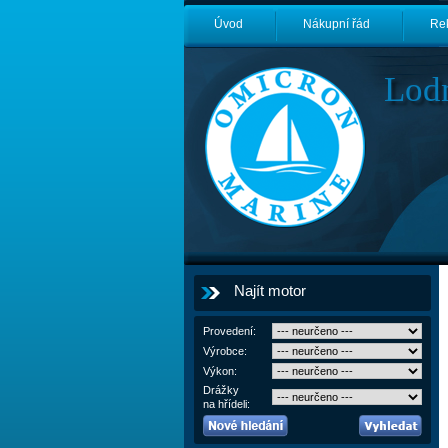
Úvod
Nákupní řád
Re
Lod
Najít motor
Provedení:
Výrobce:
Výkon:
Drážky
na hřídeli: