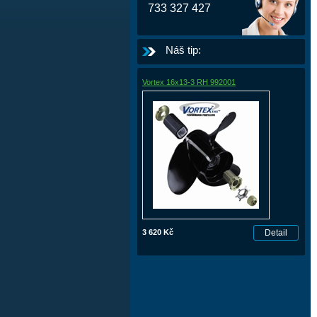
733 327 427
Náš tip:
Vortex 16x13-3 RH 992001
3 620 Kč