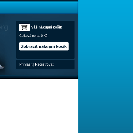
Váš nákupní košík
Celková cena:
0 Kč
Přihlásit
|
Registrovat