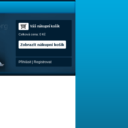
Váš nákupní košík
Celková cena:
0 Kč
Přihlásit
|
Registrovat