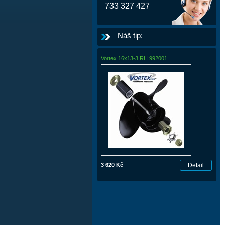
733 327 427
Náš tip:
Vortex 16x13-3 RH 992001
3 620 Kč