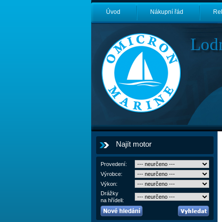
Úvod
Nákupní řád
Re
Lod
Najít motor
Provedení:
Výrobce:
Výkon:
Drážky
na hřídeli: