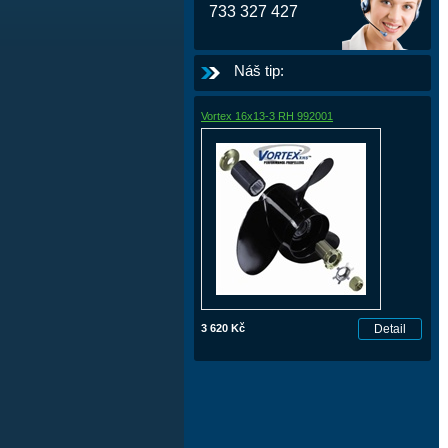
733 327 427
Náš tip:
Vortex 16x13-3 RH 992001
3 620 Kč