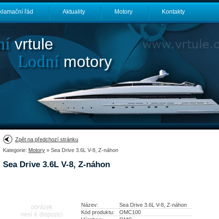
klamační řád
Aktuality
Motory
Kontakty
ní
vrtule
Lodní
motory
Zpět na předchozí stránku
Kategorie:
Motory
» Sea Drive 3.6L V-8, Z-náhon
Sea Drive 3.6L V-8, Z-náhon
Název:
Sea Drive 3.6L V-8, Z-náhon
Kód produktu:
OMC100