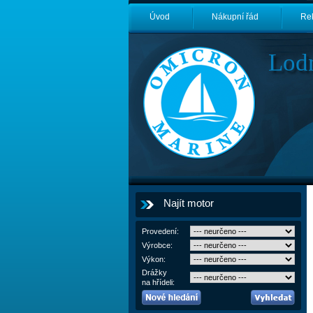
Úvod
Nákupní řád
Re
Lod
Najít motor
Provedení:
Výrobce:
Výkon:
Drážky
na hřídeli: