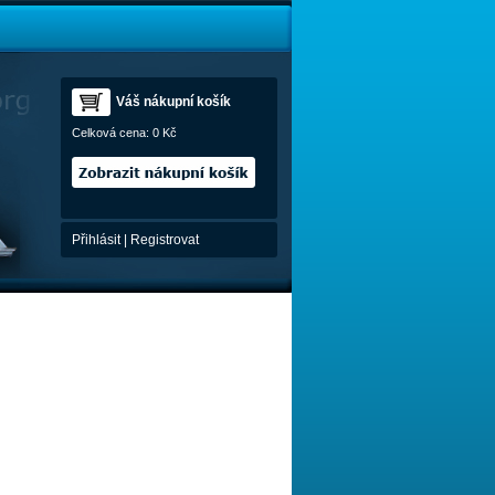
Váš nákupní košík
Celková cena:
0 Kč
Přihlásit
|
Registrovat