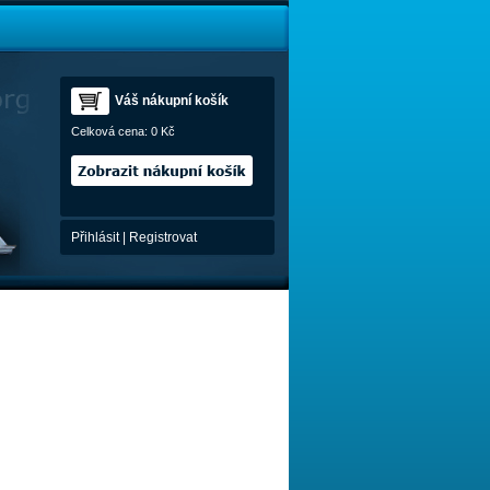
Váš nákupní košík
Celková cena:
0 Kč
Přihlásit
|
Registrovat