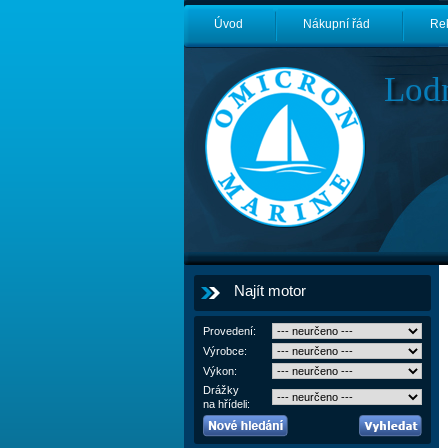
Úvod
Nákupní řád
Re
Lod
Najít motor
Provedení:
Výrobce:
Výkon:
Drážky
na hřídeli: