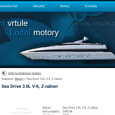
klamační řád
Aktuality
Motory
Kontakty
ní
vrtule
Lodní
motory
Zpět na předchozí stránku
Kategorie:
Motory
» Sea Drive 3.0L V-6, Z-náhon
Sea Drive 3.0L V-6, Z-náhon
Název:
Sea Drive 3.0L V-6, Z-náhon
Kód produktu:
OMC96