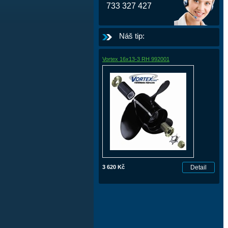
733 327 427
Náš tip:
Vortex 16x13-3 RH 992001
3 620 Kč