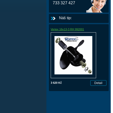
733 327 427
Náš tip:
Vortex 16x13-3 RH 992001
3 620 Kč