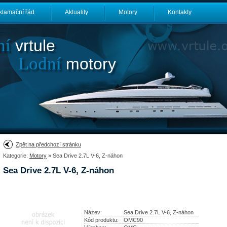
klamační řád
Aktuality
Motory
Kontakty
ní
vrtule
Lodní
motory
Zpět na předchozí stránku
Kategorie:
Motory
» Sea Drive 2.7L V-6, Z-náhon
Sea Drive 2.7L V-6, Z-náhon
Název:
Sea Drive 2.7L V-6, Z-náhon
Kód produktu:
OMC90