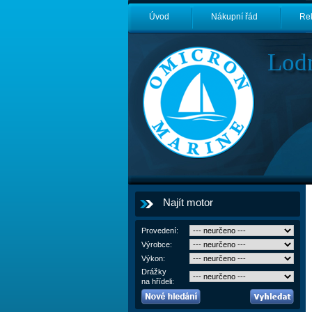
Úvod
Nákupní řád
Re
Lod
Najít motor
Provedení:
Výrobce:
Výkon:
Drážky
na hřídeli: