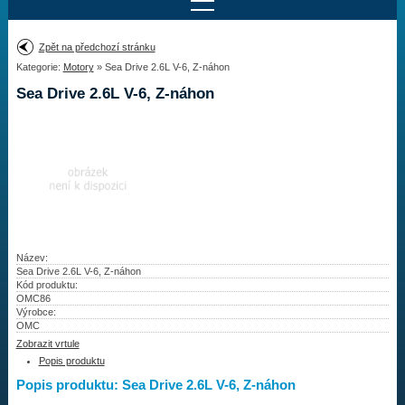
Najít motor
Zpět na předchozí stránku
Kategorie:
Motory
» Sea Drive 2.6L V-6, Z-náhon
Provedení:
Výrobce:
Sea Drive 2.6L V-6, Z-náhon
Výkon:
Drážky na hřídeli:
Najít vrtuli
Motory
Název:
Sea Drive 2.6L V-6, Z-náhon
Kód produktu:
Vrtule
OMC86
Výrobce:
Redukční pouzdra XHS
OMC
Zobrazit vrtule
Kontakty
Popis produktu
Popis produktu: Sea Drive 2.6L V-6, Z-náhon
Aktuality