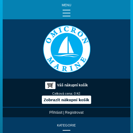
MENU
Váš nákupní košík
Celková cena:
0 Kč
Přihlásit
|
Registrovat
KATEGORIE