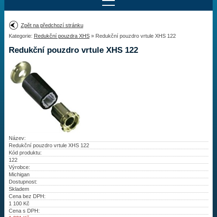
Najít motor
Zpět na předchozí stránku
Kategorie:
Redukční pouzdra XHS
» Redukční pouzdro vrtule XHS 122
Provedení:
Výrobce:
Redukční pouzdro vrtule XHS 122
Výkon:
Drážky na hřídeli:
Najít vrtuli
Motory
Název:
Redukční pouzdro vrtule XHS 122
Kód produktu:
Vrtule
122
Výrobce:
Redukční pouzdra XHS
Michigan
Dostupnost:
Skladem
Kontakty
Cena bez DPH:
1 100
Kč
Cena s DPH:
Aktuality