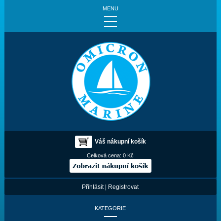
MENU
Váš nákupní košík
Celková cena:
0 Kč
Přihlásit
|
Registrovat
KATEGORIE