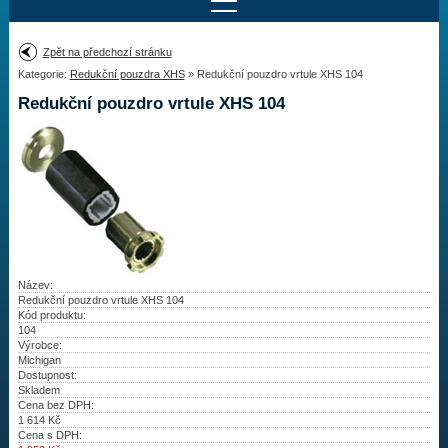
Najít motor
Zpět na předchozí stránku
Kategorie:
Redukční pouzdra XHS
» Redukční pouzdro vrtule XHS 104
Provedení:
Výrobce:
Redukční pouzdro vrtule XHS 104
Výkon:
Drážky na hřídeli:
Najít vrtuli
Motory
Název:
Redukční pouzdro vrtule XHS 104
Kód produktu:
Vrtule
104
Výrobce:
Redukční pouzdra XHS
Michigan
Dostupnost:
Skladem
Kontakty
Cena bez DPH:
1 614
Kč
Cena s DPH:
Aktuality