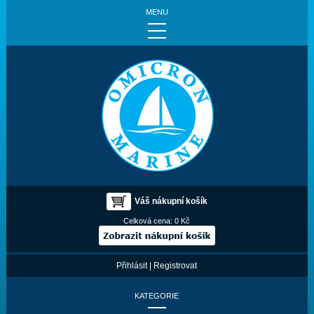
MENU
Váš nákupní košík
Celková cena:
0 Kč
Přihlásit
|
Registrovat
KATEGORIE