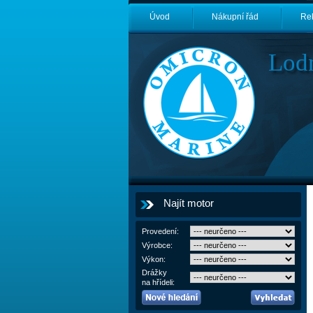
Úvod
Nákupní řád
Re
Lod
Najít motor
Provedení:
Výrobce:
Výkon:
Drážky
na hřídeli: