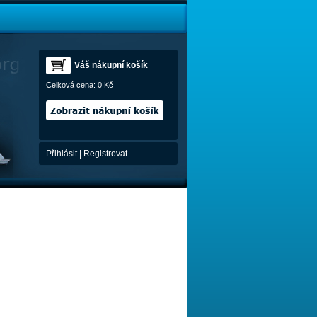
Váš nákupní košík
Celková cena:
0 Kč
Přihlásit
|
Registrovat