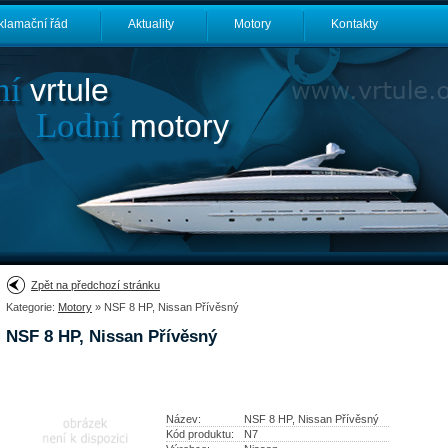
klamační řád
Aktuality
Motory
Kontakty
ní
vrtule
Lodní
motory
Zpět na předchozí stránku
Kategorie:
Motory
» NSF 8 HP, Nissan Přívěsný
NSF 8 HP, Nissan Přívěsný
Název:
NSF 8 HP, Nissan Přívěsný
Kód produktu:
N7