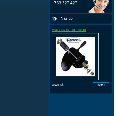
733 327 427
Náš tip:
Vortex 16x13-3 RH 992001
3 620 Kč