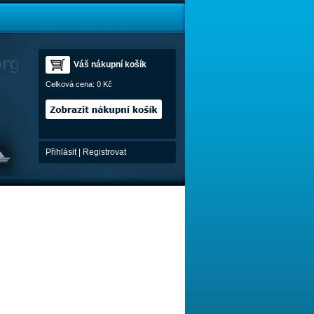
Váš nákupní košík
Celková cena:
0 Kč
Přihlásit
|
Registrovat