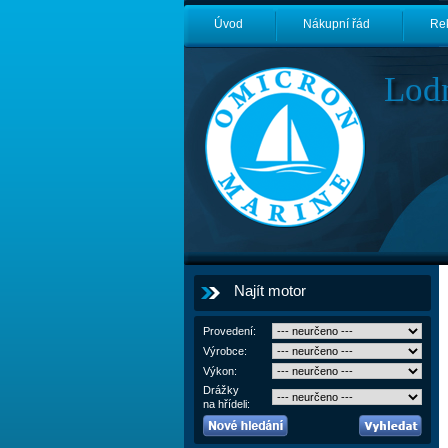
Úvod
Nákupní řád
Re
Lod
Najít motor
Provedení:
Výrobce:
Výkon:
Drážky
na hřídeli: