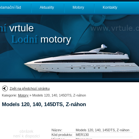
klamační řád
Aktuality
Motory
Kontakty
ní
vrtule
Lodní
motory
Zpět na předchozí stránku
Kategorie:
Motory
» Models 120, 140, 145DTS, Z-náhon
Models 120, 140, 145DTS, Z-náhon
Název:
Models 120, 140, 145DTS, Z-náhon
Kód produktu:
MER130