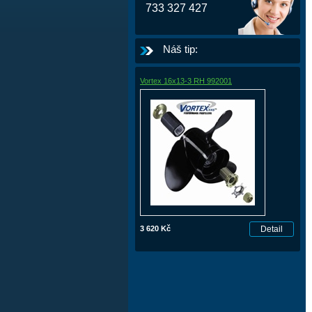
733 327 427
Náš tip:
Vortex 16x13-3 RH 992001
3 620 Kč