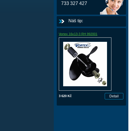
733 327 427
Náš tip:
Vortex 16x13-3 RH 992001
3 620 Kč