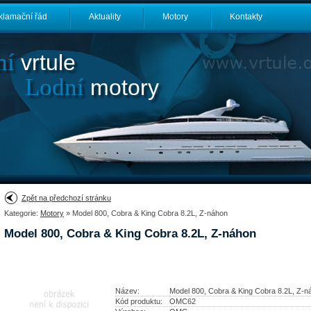
klamační řád
Aktuality
Motory
Kontakty
ní
vrtule
Lodní
motory
Zpět na předchozí stránku
Kategorie:
Motory
» Model 800, Cobra & King Cobra 8.2L, Z-náhon
Model 800, Cobra & King Cobra 8.2L, Z-náhon
Název:
Model 800, Cobra & King Cobra 8.2L, Z-n
Kód produktu:
OMC62