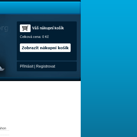
Váš nákupní košík
Celková cena:
0 Kč
Přihlásit
|
Registrovat
áhon