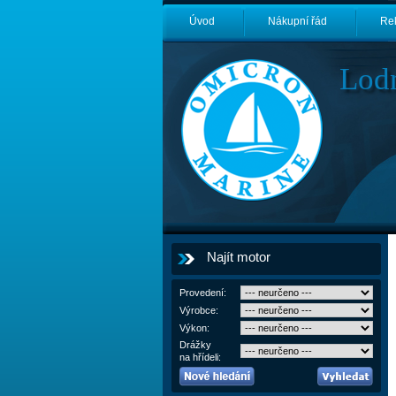
Úvod
Nákupní řád
Re
Lod
Najít motor
Provedení:
Výrobce:
Výkon:
Drážky
na hřídeli: