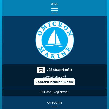
MENU
Váš nákupní košík
Celková cena:
0 Kč
Přihlásit
|
Registrovat
KATEGORIE