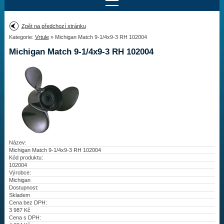
Najít motor
Zpět na předchozí stránku
Kategorie:
Vrtule
» Michigan Match 9-1/4x9-3 RH 102004
Provedení:
Výrobce:
Michigan Match 9-1/4x9-3 RH 102004
Výkon:
Drážky na hřídeli:
Najít vrtuli
Motory
Název:
Michigan Match 9-1/4x9-3 RH 102004
Kód produktu:
Vrtule
102004
Výrobce:
Redukční pouzdra XHS
Michigan
Dostupnost:
Skladem
Kontakty
Cena bez DPH:
3 987
Kč
Cena s DPH:
Aktuality