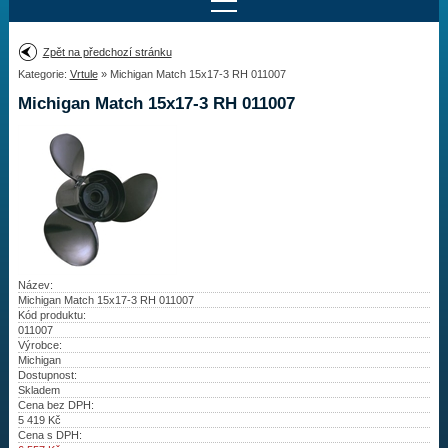
Najít motor
Zpět na předchozí stránku
Kategorie:
Vrtule
» Michigan Match 15x17-3 RH 011007
Provedení:
Výrobce:
Michigan Match 15x17-3 RH 011007
Výkon:
Drážky na hřídeli:
Najít vrtuli
Motory
Název:
Michigan Match 15x17-3 RH 011007
Kód produktu:
Vrtule
011007
Výrobce:
Redukční pouzdra XHS
Michigan
Dostupnost:
Skladem
Kontakty
Cena bez DPH:
5 419
Kč
Cena s DPH:
Aktuality