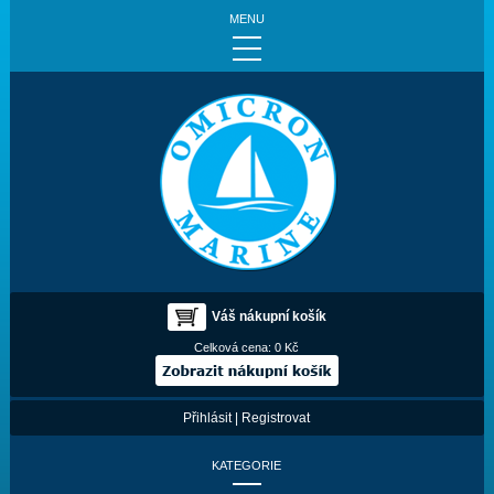
MENU
Váš nákupní košík
Celková cena:
0 Kč
Přihlásit
|
Registrovat
KATEGORIE