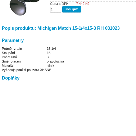
Cena s DPH:
7 442
Kč
Popis produktu: Michigan Match 15-1/4x15-3 RH 031023
Parametry
Průměr vrtule
15 1/4
Stoupání
15
Počet listů
3
Směr otáčení
pravotočivá
Materiál
hliník
Vyžaduje použití pouzdra XHS
NE
Doplňky