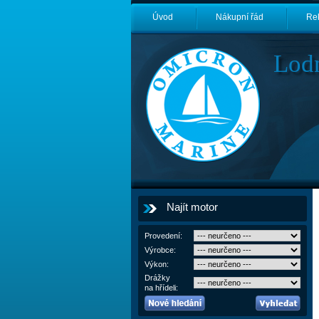
Úvod
Nákupní řád
Re
Lod
Najít motor
Provedení:
Výrobce:
Výkon:
Drážky
na hřídeli: