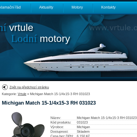
klamační řád
Aktuality
Motory
Kontakty
ní
vrtule
Lodní
motory
Zpět na předchozí stránku
Kategorie:
Vrtule
» Michigan Match 15-1/4x15-3 RH 031023
Michigan Match 15-1/4x15-3 RH 031023
Název:
Michigan Match 15-1/4x15-3 RH 031023
Kód produktu:
031023
Výrobce:
Michigan
Dostupnost:
Skladem
Cena bez DPH:
6 150
Kč