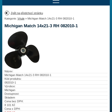
Najít motor
Zpět na předchozí stránku
Kategorie:
Vrtule
» Michigan Match 14x21-3 RH 082010-1
Provedení:
Výrobce:
Michigan Match 14x21-3 RH 082010-1
Výkon:
Drážky na hřídeli:
Najít vrtuli
Motory
Název:
Michigan Match 14x21-3 RH 082010-1
Kód produktu:
Vrtule
082010-1
Výrobce:
Redukční pouzdra XHS
Michigan
Dostupnost:
Skladem
Kontakty
Cena bez DPH:
8 101
Kč
Cena s DPH:
Aktuality