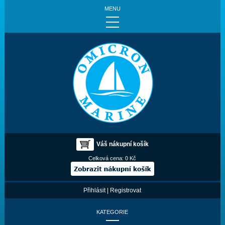
MENU
Váš nákupní košík
Celková cena:
0 Kč
Přihlásit
|
Registrovat
KATEGORIE