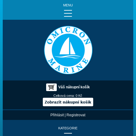
MENU
Váš nákupní košík
Celková cena:
0 Kč
Přihlásit
|
Registrovat
KATEGORIE