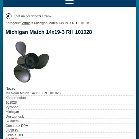
Najít motor
Zpět na předchozí stránku
Kategorie:
Vrtule
» Michigan Match 14x19-3 RH 101028
Provedení:
Výrobce:
Michigan Match 14x19-3 RH 101028
Výkon:
Drážky na hřídeli:
Najít vrtuli
Motory
Název:
Michigan Match 14x19-3 RH 101028
Kód produktu:
Vrtule
101028
Výrobce:
Redukční pouzdra XHS
Michigan
Dostupnost:
Skladem
Kontakty
Cena bez DPH:
5 839
Kč
Cena s DPH:
Aktuality