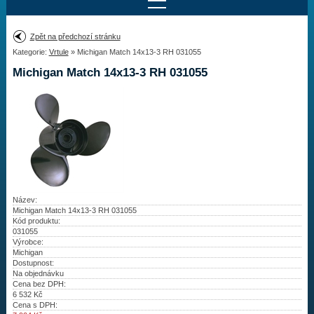
Najít motor
Zpět na předchozí stránku
Kategorie:
Vrtule
» Michigan Match 14x13-3 RH 031055
Provedení:
Výrobce:
Michigan Match 14x13-3 RH 031055
Výkon:
Drážky na hřídeli:
Najít vrtuli
Motory
Název:
Michigan Match 14x13-3 RH 031055
Kód produktu:
Vrtule
031055
Výrobce:
Redukční pouzdra XHS
Michigan
Dostupnost:
Na objednávku
Kontakty
Cena bez DPH:
6 532
Kč
Cena s DPH:
Aktuality