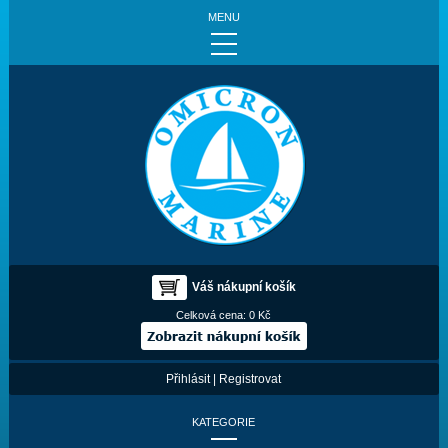
MENU
Váš nákupní košík
Celková cena:
0 Kč
Přihlásit
|
Registrovat
KATEGORIE